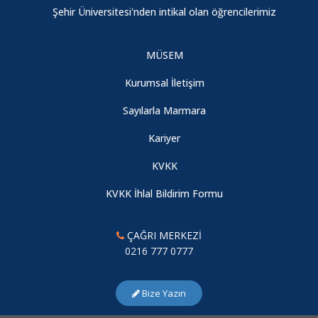
Şehir Üniversitesi'nden intikal olan öğrencilerimiz
08.08.2026
MÜSEM
2024 Yılı Fakültemiz Akademik Genel Kurul Toplantısı
Gerçekleştirildi
Kurumsal İletişim
08.08.2026
Sayılarla Marmara
Kariyer
“21. Yüzyılın İkinci Çeyreğine Girerken Türkiye ve Dünya
KVKK
Ekonomisi"
08.08.2026
KVKK İhlal Bildirim Formu
ÇAĞRI MERKEZİ
KONFERANS / "21.YÜZYILIN İKİNCİ ÇEYREĞİNE GİRERKEN
0216 777 0777
TÜRKİYE VE DÜNYA EKONOMİSİ"
08.08.2026
Bize Yazın