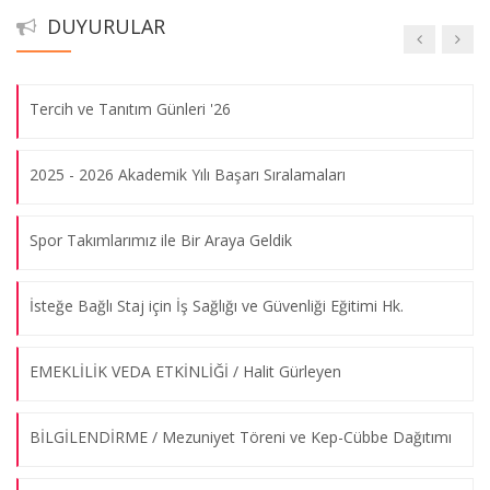
08.08.2026
DUYURULAR
TEBRİK / Dr.Elif Göral
Mezuniyet Töreni (2023 - 2024 Akademik Yılı)
Tercih ve Tanıtım Günleri '26
08.08.2026
2025 - 2026 Akademik Yılı Başarı Sıralamaları
TOPLANTI / Nihad Sayar Eğitim Vakfı
08.08.2026
Spor Takımlarımız ile Bir Araya Geldik
KARİYER GÜNLERİ / Sigorta Sektöründe Risk Yönetimi ve
İsteğe Bağlı Staj için İş Sağlığı ve Güvenliği Eğitimi Hk.
İstatistik
08.08.2026
EMEKLİLİK VEDA ETKİNLİĞİ / Halit Gürleyen
KARİYER GÜNLERİ / Ceteris Paribus'24
BİLGİLENDİRME / Mezuniyet Töreni ve Kep-Cübbe Dağıtımı
08.08.2026