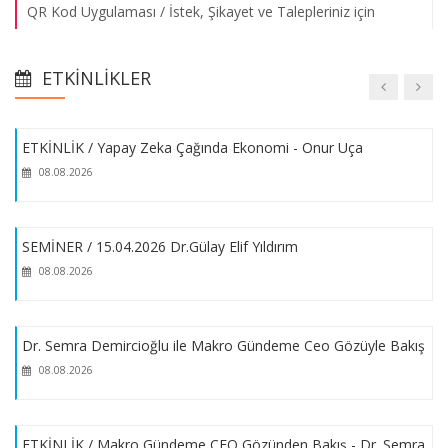
QR Kod Uygulaması / İstek, Şikayet ve Talepleriniz için
MİGROS / MAYA
VEFAT / Prof.Dr. Aysu İnsel
08.08.2026
ETKINLIKLER
Engelsiz Üniversite Ödülleri - 2025
ETKİNLİK / Yapay Zeka Çağında Ekonomi - Onur Uça
08.08.2026
Bahar 2026 Seminerleri / Onur Uça
SEMİNER / 15.04.2026 Dr.Gülay Elif Yıldırım
KUTLAMA / Fakülte Futbol Takımımız
08.08.2026
Çalışma Arkadaşımızın Yayımlanan Eserleri Hakkında
Dr. Semra Demircioğlu ile Makro Gündeme Ceo Gözüyle Bakış
Uluslararası İlişkiler ve Akademik İşbirliği Ofis
08.08.2026
Koordinatöründen Fakültemiz Ziyareti
ETKİNLİK / Makro Gündeme CEO Gözünden Bakış - Dr. Semra