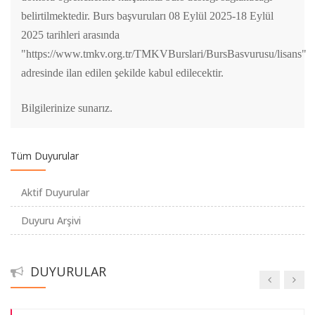
belirtilmektedir. Burs başvuruları 08 Eylül 2025-18 Eylül
2025 tarihleri arasında
"https://www.tmkv.org.tr/TMKVBurslari/BursBasvurusu/lisans"
Baş Ekonomistler Konuşuyor Seminer Serisi / Erol Gürcan
adresinde ilan edilen şekilde kabul edilecektir.
Baş Ekonomistler Konuşuyor Seminer Serisi / Dr.Gülay Elif
Bilgilerinize sunarız.
Yıldırım
Tüm Duyurular
TEBRİK / Arş.Gör.F. Betül Yahşi
Aktif Duyurular
TEBRİK / Prof.Dr. Ebru Çağlayan Akay
KONFERANS / "21.YÜZYILIN İKİNCİ ÇEYREĞİNE GİRERKEN
Duyuru Arşivi
TÜRKİYE VE DÜNYA EKONOMİSİ"
ÖNEMLİ / AİİT II ve Türk Dili II derslerinin vize sınavları hk.
10.08.2026
DUYURULAR
TEBRİK / Dr.Elif Göral
Mezuniyet Töreni (2023 - 2024 Akademik Yılı)