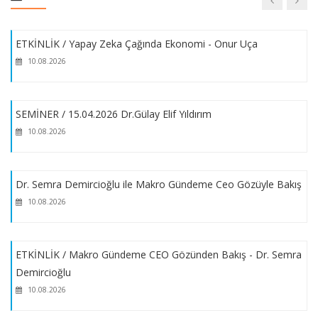
Engelsiz Üniversite Ödülleri - 2025
ETKİNLİK / Yapay Zeka Çağında Ekonomi - Onur Uça
10.08.2026
Bahar 2026 Seminerleri / Onur Uça
SEMİNER / 15.04.2026 Dr.Gülay Elif Yıldırım
KUTLAMA / Fakülte Futbol Takımımız
10.08.2026
Çalışma Arkadaşımızın Yayımlanan Eserleri Hakkında
Dr. Semra Demircioğlu ile Makro Gündeme Ceo Gözüyle Bakış
Uluslararası İlişkiler ve Akademik İşbirliği Ofis
10.08.2026
Koordinatöründen Fakültemiz Ziyareti
ETKİNLİK / Makro Gündeme CEO Gözünden Bakış - Dr. Semra
FİNALDEYİZ !
Demircioğlu
10.08.2026
Baş Ekonomistler Konuşuyor Seminer Serisi / Erol Gürcan