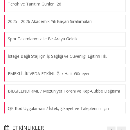
Tercih ve Tanıtım Günleri '26
10.08.2026
2025 - 2026 Akademik Yılı Başarı Sıralamaları
TOPLANTI / Nihad Sayar Eğitim Vakfı
10.08.2026
Spor Takımlarımız ile Bir Araya Geldik
KARİYER GÜNLERİ / Sigorta Sektöründe Risk Yönetimi ve
İsteğe Bağlı Staj için İş Sağlığı ve Güvenliği Eğitimi Hk.
İstatistik
10.08.2026
EMEKLİLİK VEDA ETKİNLİĞİ / Halit Gürleyen
KARİYER GÜNLERİ / Ceteris Paribus'24
BİLGİLENDİRME / Mezuniyet Töreni ve Kep-Cübbe Dağıtımı
10.08.2026
QR Kod Uygulaması / İstek, Şikayet ve Talepleriniz için
MİGROS / MAYA
VEFAT / Prof.Dr. Aysu İnsel
10.08.2026
ETKINLIKLER