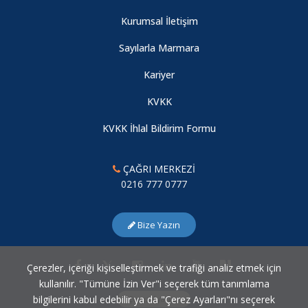
2024 Yılı Fakültemiz Akademik Genel Kurul Toplantısı
Gerçekleştirildi
Kurumsal İletişim
10.08.2026
Sayılarla Marmara
Kariyer
“21. Yüzyılın İkinci Çeyreğine Girerken Türkiye ve Dünya
KVKK
Ekonomisi"
10.08.2026
KVKK İhlal Bildirim Formu
ÇAĞRI MERKEZİ
KONFERANS / "21.YÜZYILIN İKİNCİ ÇEYREĞİNE GİRERKEN
0216 777 0777
TÜRKİYE VE DÜNYA EKONOMİSİ"
10.08.2026
Bize Yazın
Mezuniyet Töreni (2023 - 2024 Akademik Yılı)
Çerezler, içeriği kişiselleştirmek ve trafiği analiz etmek için
10.08.2026
kullanılır. "Tümüne İzin Ver"i seçerek tüm tanımlama
bilgilerini kabul edebilir ya da "Çerez Ayarları"nı seçerek
Çerez Ayarları